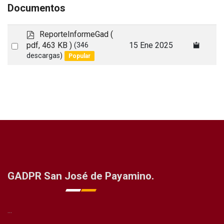
Documentos
p
ReporteInformeGad
(
d
Select
pdf, 463 KB )
15 Ene 2025
(346
f
descargas)
Popular
an
item
GADPR San José de Payamino.
...