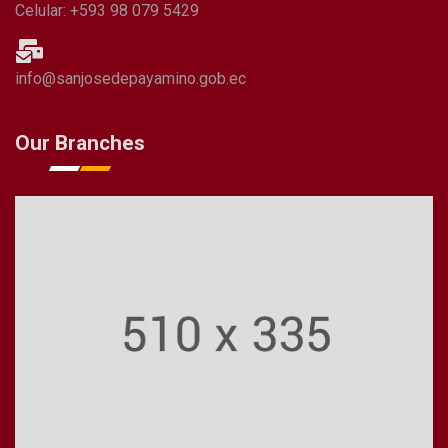
Celular: +593 98 079 5429
info@sanjosedepayamino.gob.ec
Our Branches