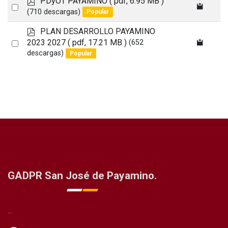
PDyOT PAYAMINO
( pdf, 6.95 MB )
Select
d
(710 descargas)
Popular
an
f
p
PLAN DESARROLLO PAYAMINO
item
d
Select
2023 2027
( pdf, 17.21 MB )
(652
f
descargas)
Popular
an
item
GADPR San José de Payamino.
...