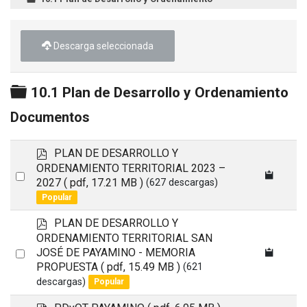
Descarga seleccionada
Carpeta
10.1 Plan de Desarrollo y Ordenamiento
Documentos
p
PLAN DE DESARROLLO Y
d
ORDENAMIENTO TERRITORIAL 2023 –
Select
f
2027
( pdf, 17.21 MB )
(627 descargas)
an
Popular
item
p
PLAN DE DESARROLLO Y
d
ORDENAMIENTO TERRITORIAL SAN
f
Select
JOSÉ DE PAYAMINO - MEMORIA
PROPUESTA
( pdf, 15.49 MB )
(621
an
descargas)
Popular
item
p