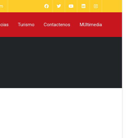
om
icias
Turismo
Contactenos
MUltimedia