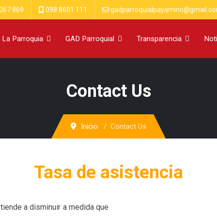
067 869
098 8601 111
gadparroquialpayamino@gmail.c
La Parroquia
GAD Parroquial
Transparencia
Not
Contact Us
Inicio
Contact Us
Tasa de asistencia
tiende a disminuir a medida que